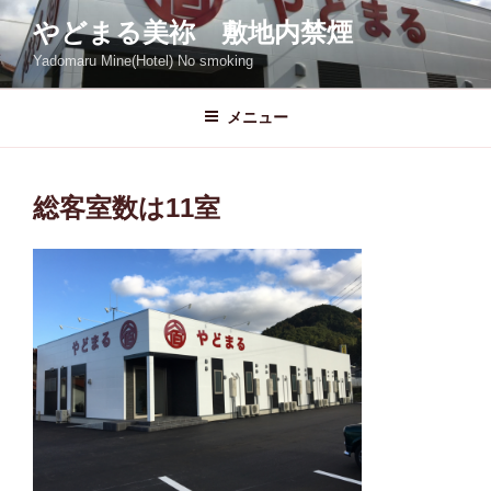
コ
やどまる美祢 敷地内禁煙
ン
Yadomaru Mine(Hotel) No smoking
テ
ン
ツ
メニュー
へ
ス
キ
総客室数は11室
ッ
プ