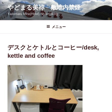
コ
やどまる美祢 敷地内禁煙
ン
Yadomaru Mine(Hotel) No smoking
テ
ン
ツ
メニュー
へ
ス
キ
デスクとケトルとコーヒー/desk,
ッ
kettle and coffee
プ