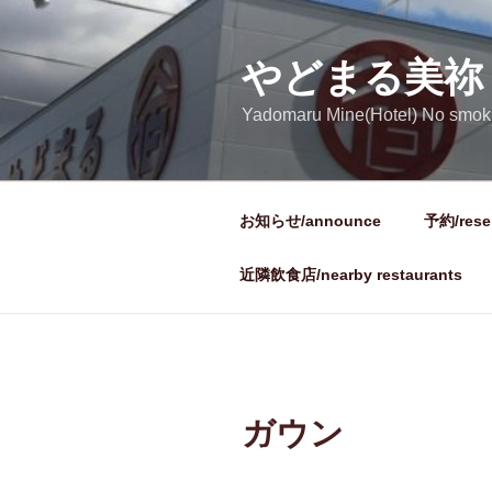
コ
ン
テ
やどまる美祢
ン
Yadomaru Mine(Hotel) No smok
ツ
へ
ス
キ
お知らせ/announce
予約/reser
ッ
プ
近隣飲食店/nearby restaurants
ガウン