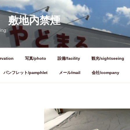
 敷地内禁煙
ing
vation
写真/photo
設備/facility
観光/sightseeing
パンフレット/pamphlet
メール/mail
会社/company