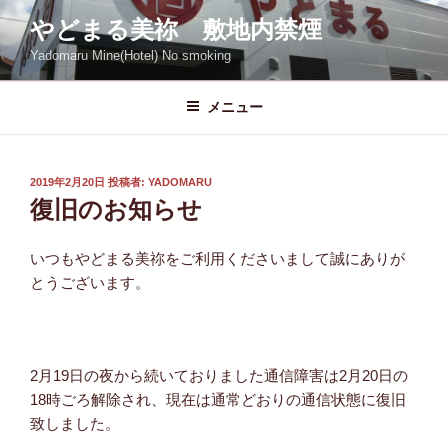
コ
やどまる美祢 敷地内禁煙
ン
Yadomaru Mine(Hotel) No smoking
テ
ン
ツ
メニュー
へ
ス
キ
投
2019年2月20日
投稿者:
YADOMARU
稿
ッ
復旧のお知らせ
日:
プ
いつもやどまる美祢をご利用くださいまして誠にありが
とうございます。
2月19日の夜から続いておりました通信障害は2月20日の
18時ごろ解除され、現在は通常どおりの通信状態に復旧
致しました。